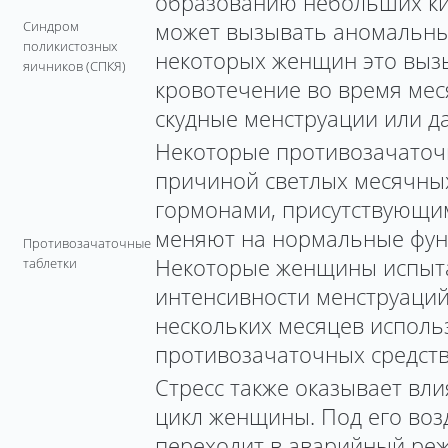
образованию небольших кис
может вызывать аномальны
Синдром
поликистозных
некоторых женщин это выз
яичников (СПКЯ)
кровотечение во время меся
скудные менструации или да
Некоторые противозачаточ
причиной светлых месячных
гормонами, присутствующим
меняют на нормальные фун
Противозачаточные
Некоторые женщины испыт
таблетки
интенсивности менструаций
нескольких месяцев исполь
противозачаточных средств
Стресс также оказывает вл
цикл женщины. Под его воз
переходит в аварийный ре