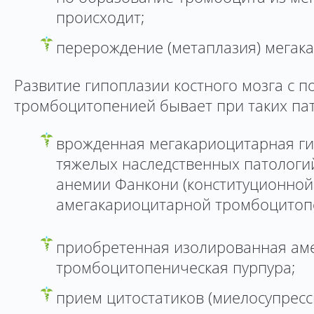
происходит;
перерождение (метаплазия) мегака
Развитие гипоплазии костного мозга с 
тромбоцитопенией бывает при таких пат
врожденная мегакариоцитарная ги
тяжелых наследственных патологий
анемии Фанкони (конституционной
амегакариоцитарной тромбоцитоп
приобретенная изолированная ам
тромбоцитопеническая пурпура;
прием цитостатиков (миелосупресс