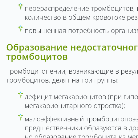
перераспределение тромбоцитов, 
количество в общем кровотоке рез
повышенная потребность организм
Образование недостаточног
тромбоцитов
Тромбоцитопении, возникающие в резул
тромбоцитов, делят на три группы:
дефицит мегакариоцитов (при гип
мегакариоцитарного отростка);
малоэффективный тромбоцитопоэз,
предшественники образуются в до
но образование тромбоцита из ме