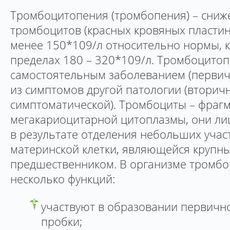
Тромбоцитопения (тромбопения) – сниж
тромбоцитов (красных кровяных пластин
менее 150*109/л относительно нормы, к
пределах 180 – 320*109/л. Тромбоцито
самостоятельным заболеванием (первич
из симптомов другой патологии (вторич
симптоматической). Тромбоциты – фраг
мегакариоцитарной цитоплазмы, они ли
в результате отделения небольших учас
материнской клетки, являющейся крупн
предшественником. В организме тромб
несколько функций:
участвуют в образовании первич
пробки;