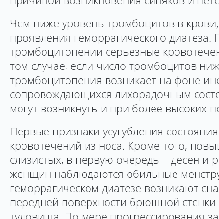
причиной возникновения синяков и пете
Чем ниже уровень тромбоцитов в крови,
проявления геморрагического диатеза.
тромбоцитопении серьезные кровотечен
том случае, если число тромбоцитов ниж
тромбоцитопения возникает на фоне ин
сопровождающихся лихорадочным состо
могут возникнуть и при более высоких п
Первые признаки усугубления состояния
кровотечений из носа. Кроме того, пов
слизистых, в первую очередь – десен и р
женщин наблюдаются обильные менстру
геморрагическом диатезе возникают сна
передней поверхности брюшной стенки
туловища. По мере прогрессирования з