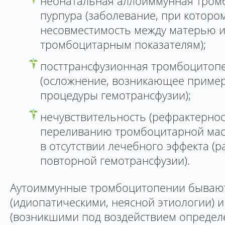
неонатальная аллоиммунная тром
пурпура (заболевание, при которо
несовместимость между матерью и
тромбоцитарным показателям);
посттрансфузионная тромбоцитопе
(осложнение, возникающее пример
процедуры гемотрансфузии);
нечувствительность (рефрактернос
переливанию тромбоцитарной мас
в отсутствии лечебного эффекта (р
повторной гемотрансфузии).
Аутоиммунные тромбоцитопении бываю
(идиопатическими, неясной этиологии) 
(возникшими под воздействием определ