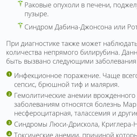
Раковые опухоли в печени, подже
пузыре.
Синдром Дабина-Джонсона или Рот
При диагностике также может наблюдат
количества непрямого билирубина. Дан
быть вызвано следующими заболевания
Инфекционное поражение. Чаще всег
сепсис, брюшной тиф и малярия.
Гемолитические анемии врожденного 
заболеваниям относятся болезнь Ма
несфероцитарная, талассемия и други
Синдромы Люси-Дрискола, Криглера-Н
Токсические анемии, причиной которы