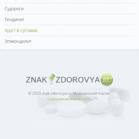
Судороги
Тендинит
Хруст в суставах
Эпикондилит
© 2020 znak-zdorovya.ru. Медицинский портал.
Содержание
,
карта сайта
.