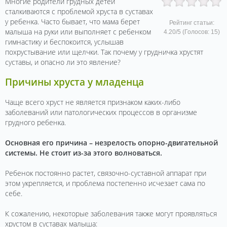
Многие родители грудных детей
сталкиваются с проблемой хруста в суставах
у ребенка. Часто бывает, что мама берет
Рейтинг статьи:
малыша на руки или выполняет с ребенком
4.20
/
5
(Голосов:
15
)
гимнастику и беспокоится, услышав
похрустывание или щелчки. Так почему у грудничка хрустят
суставы, и опасно ли это явление?
Причины хруста у младенца
Чаще всего хруст не является признаком каких-либо
заболеваний или патологических процессов в организме
грудного ребенка.
Основная его причина – незрелость опорно-двигательной
системы. Не стоит из-за этого волноваться.
Ребенок постоянно растет, связочно-суставной аппарат при
этом укрепляется, и проблема постепенно исчезает сама по
себе.
К сожалению, некоторые заболевания также могут проявляться
хрустом в суставах малыша: