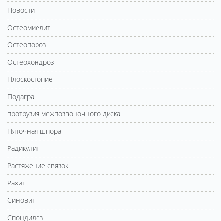
Новости
Остеомиелит
Остеопороз
Остеохондроз
Плоскостопие
Подагра
протрузия межпозвоночного диска
Пяточная шпора
Радикулит
Растяжение связок
Рахит
Синовит
Спондилез