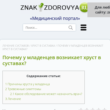
Для люб
сайту: 
«Медицинский портал»
ЛЕЧЕНИЕ СУСТАВОВ
/
ХРУСТ В СУСТАВАХ
/
ПОЧЕМУ У МЛАДЕНЦЕВ ВОЗНИКАЕТ
ХРУСТ В СУСТАВАХ?
Почему у младенцев возникает хруст в
суставах?
Содержание статьи:
1
Причины хруста у младенца
2
Тревожные симптомы
2.1
Какое обследование может назначить врач?
3
Лечение