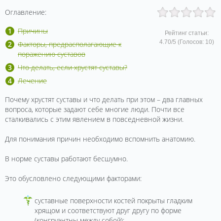
Оглавление:
Причины
Рейтинг статьи:
4.70
/
5
(Голосов:
10
)
Факторы, предрасполагающие к
поражению суставов
Что делать, если хрустят суставы?
Лечение
Почему хрустят суставы и что делать при этом – два главных
вопроса, которые задают себе многие люди. Почти все
сталкивались с этим явлением в повседневной жизни.
Для понимания причин необходимо вспомнить анатомию.
В норме суставы работают бесшумно.
Это обусловлено следующими факторами:
суставные поверхности костей покрыты гладким
хрящом и соответствуют друг другу по форме
(конгруэнтны между собой);