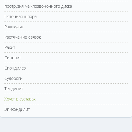
протрузия межпозвоночного диска
Пяточная шпора
Радикулит
Растяжение связок
Рахит
Синовит
Спондилез
Судороги
Тендинит
Хруст в суставах
Эпикондилит