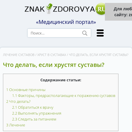
Для люб
сайту: 
«Медицинский портал»
ЛЕЧЕНИЕ СУСТАВОВ
/
ХРУСТ В СУСТАВАХ
/
ЧТО ДЕЛАТЬ, ЕСЛИ ХРУСТЯТ СУСТАВЫ?
Что делать, если хрустят суставы?
Содержание статьи:
1
Основные причины
1.1
Факторы, предрасполагающие к поражению суставов
2
Что делать?
2.1
Обратиться к врачу
2.2
Выполнять упражнения
2.3
Следить за питанием
3
Лечение