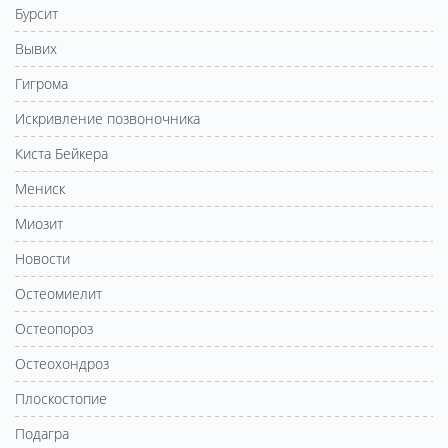
Бурсит
Вывих
Гигрома
Искривление позвоночника
Киста Бейкера
Мениск
Миозит
Новости
Остеомиелит
Остеопороз
Остеохондроз
Плоскостопие
Подагра