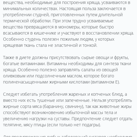
вещества, необходимые для построения хряща, усваиваются в
минимальных количествах. Настоящая польза заключается в
употреблении студней, приготовленных путем длительной
термической обработки. При этом трудно усваиваемые
вещества превращаются в мономеры, которые быстро
всасываются в кишечнике и участвуют в восстановлении хряща.
Особенно студень полезен пожилым людям, у которых
хрящевая ткань стала не эластичной и тонкой.
Также в диете должны присутствовать сырые овощи и фрукты,
богатые витаминами. Витамины необходимы для синтеза ткани
хряща. Особенно полезно заправлять салаты из овощей
оливковым или подсолнечным маслом, которое богато
полиненасыщенными жирными кислотами (витамином Е).
Следует избегать употребления жареных и копченых блюд, а
вместо них есть тушеные или запеченные. Нельзя употреблять
жирные сорта мяса (баранину, свинину), так как животные жиры
способствуют возникновению избыточной массы тела и
увеличению нагрузки на суставы. Предпочтение следует отдать
телятине, мясу птицы (если только нет подагры).
Для предупреждения любых заболеваний суставов необходимо