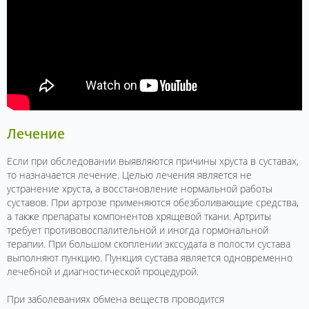
Лечение
Если при обследовании выявляются причины хруста в суставах,
то назначается лечение. Целью лечения является не
устранение хруста, а восстановление нормальной работы
суставов. При артрозе применяются обезболивающие средства,
а также препараты компонентов хрящевой ткани. Артриты
требует противовоспалительной и иногда гормональной
терапии. При большом скоплении экссудата в полости сустава
выполняют пункцию. Пункция сустава является одновременно
лечебной и диагностической процедурой.
При заболеваниях обмена веществ проводится